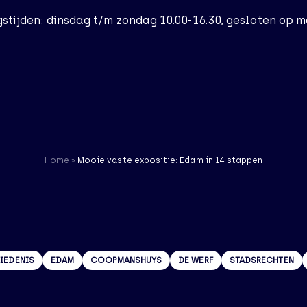
stijden: dinsdag t/m zondag 10.00-16.30, gesloten op 
Home
Bezoek
Home
»
Mooie vaste expositie: Edam in 14 stappen
Het Museum
Actueel
IEDENIS
EDAM
COOPMANSHUYS
DE WERF
STADSRECHTEN
Nieuws
56 resultaten