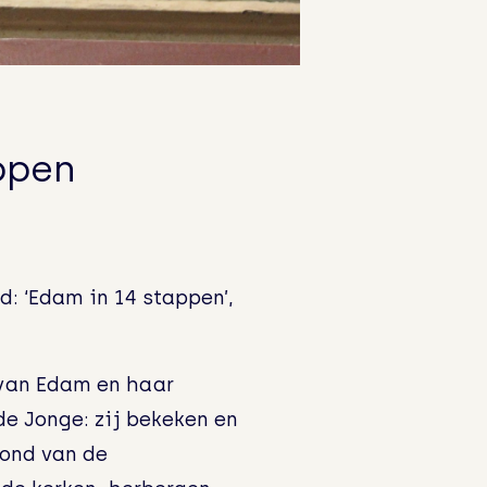
ppen
: ‘Edam in 14 stappen’,
 van Edam en haar
de Jonge: zij bekeken en
n!
rond van de