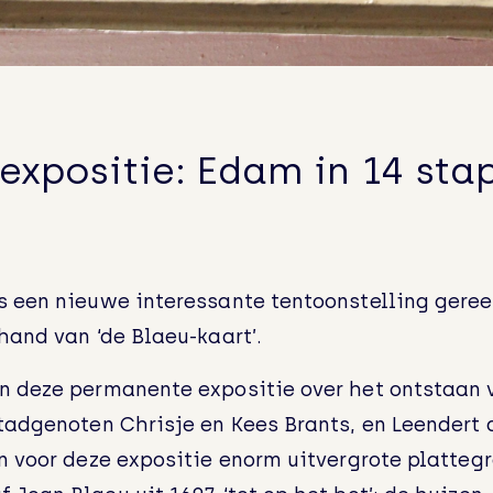
Ruimte voor groei – en bloei!
Nog even geduld….
expositie: Edam in 14 sta
“Er komen twee leeuwtjes uit de kast…”
een nieuwe interessante tentoonstelling gereed
hand van ‘de Blaeu-kaart’.
Geweldige lezing, geslaagde Vriendenactie!
n deze permanente expositie over het ontstaan
tadgenoten Chrisje en Kees Brants, en Leendert 
Vriendenactie: Edams Museum zoekt Valentij
n voor deze expositie enorm uitvergrote platteg