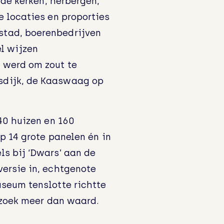
 de kerken, herbergen,
e locaties en proporties
stad, boerenbedrijven
l wijzen
 werd om zout te
sdijk, de Kaaswaag op
40 huizen en 160
p 14 grote panelen én in
s bij ‘Dwars’ aan de
versie in, echtgenote
useum tenslotte richtte
ezoek meer dan waard.