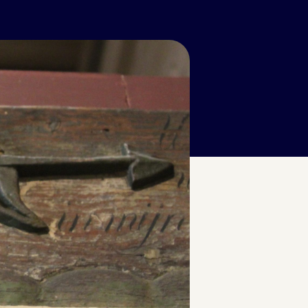
!
mer kunstenaar Jac. J. Koeman