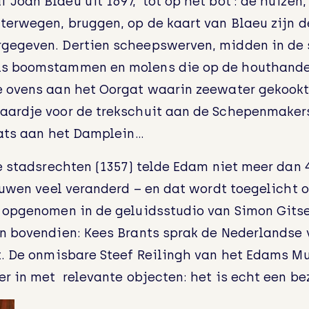
oan Blaeu uit 1697, ‘tot op het bot’: de huizen,
terwegen, bruggen, op de kaart van Blaeu zijn d
gegeven. Dertien scheepswerven, midden in de 
ls boomstammen en molens die op de houthande
 ovens aan het Oorgat waarin zeewater gekookt
aardje voor de trekschuit aan de Schepenmaker
aats aan het Damplein…
de stadsrechten (1357) telde Edam niet meer dan 
euwen veel veranderd – en dat wordt toegelicht o
 opgenomen in de geluidsstudio van Simon Gitsel
n bovendien: Kees Brants sprak de Nederlandse 
t. De onmisbare Steef Reilingh van het Edams M
er in met relevante objecten: het is echt een b