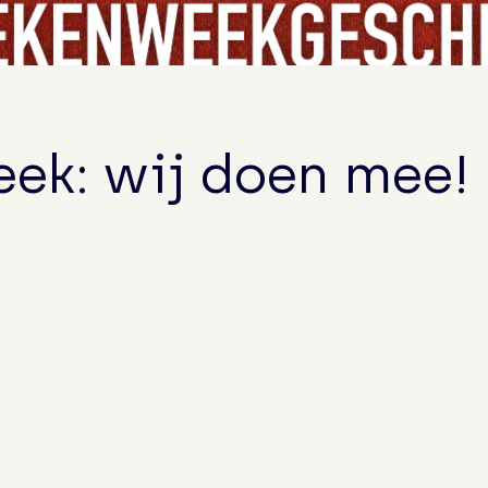
Ruimte voor groei – en bloei!
Nog even geduld….
ek: wij doen mee!
“Er komen twee leeuwtjes uit de kast…”
Geweldige lezing, geslaagde Vriendenactie!
Vriendenactie: Edams Museum zoekt Valentij