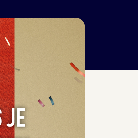
!
mer kunstenaar Jac. J. Koeman