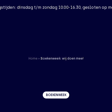
stijden: dinsdag t/m zondag 10.00-16.30, gesloten op 
Home
Bezoek
Home
»
Boekenweek: wij doen mee!
Het Museum
Actueel
BOEKENWEEK
Nieuws
56 resultaten