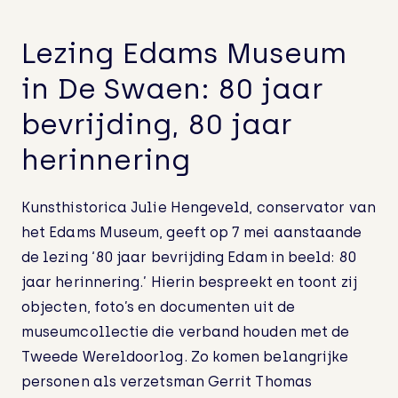
Ruimte voor groei – en bloei!
Lezing Edams Museum
in De Swaen: 80 jaar
Nog even geduld….
bevrijding, 80 jaar
herinnering
“Er komen twee leeuwtjes uit de kast…”
Kunsthistorica Julie Hengeveld, conservator van
het Edams Museum, geeft op 7 mei aanstaande
Geweldige lezing, geslaagde
de lezing ‘80 jaar bevrijding Edam in beeld: 80
Vriendenactie!
jaar herinnering.’ Hierin bespreekt en toont zij
objecten, foto’s en documenten uit de
Vriendenactie: Edams Museum zoekt
museumcollectie die verband houden met de
Valentijn!
Tweede Wereldoorlog. Zo komen belangrijke
personen als verzetsman Gerrit Thomas