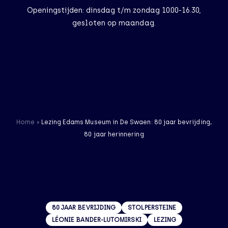
Openingstijden: dinsdag t/m zondag 10.00-16.30,
gesloten op maandag.
NL
EN
Home
Bezoek
Home
»
Lezing Edams Museum in De Swaen: 80 jaar bevrijding,
Het Museum
80 jaar herinnering
Actueel
Nieuws
80 JAAR BEVRIJDING
STOLPERSTEINE
Contact
LÉONIE BANDER-LUTOMIRSKI
LEZING
56 resultaten