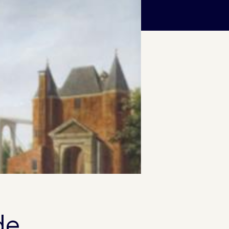
n!
de