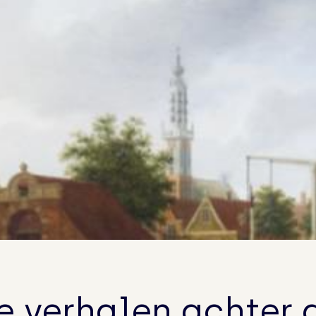
Ruimte voor groei – en bloei!
Nog even geduld….
“Er komen twee leeuwtjes uit de kast…”
Geweldige lezing, geslaagde Vriendenactie!
Vriendenactie: Edams Museum zoekt Valentij
e verhalen achter 