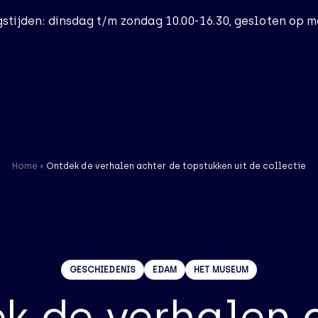
stijden: dinsdag t/m zondag 10.00-16.30, gesloten op 
Home
Bezoek
Home
»
Ontdek de verhalen achter de topstukken uit de collectie
Het Museum
Actueel
GESCHIEDENIS
EDAM
HET MUSEUM
Nieuws
56 resultaten
k de verhalen 